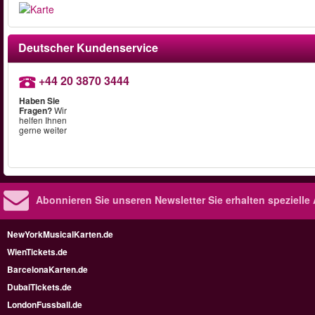
Deutscher Kundenservice
+44 20 3870 3444
Haben Sie
Fragen?
Wir
helfen Ihnen
gerne weiter
Abonnieren Sie unseren Newsletter
Sie erhalten speziell
NewYorkMusicalKarten.de
WienTickets.de
BarcelonaKarten.de
DubaiTickets.de
LondonFussball.de