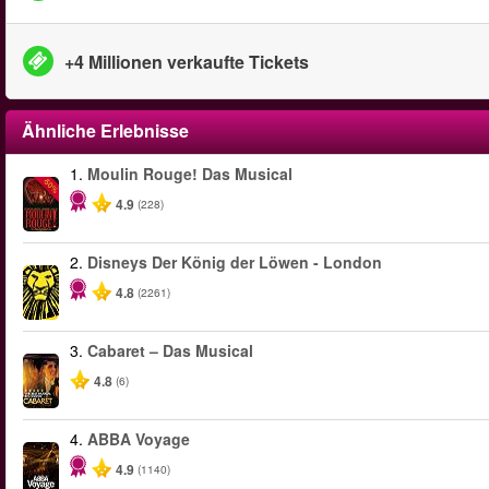
+4 Millionen verkaufte Tickets
Ähnliche Erlebnisse
1.
Moulin Rouge! Das Musical
-50%
4.9
(228)
2.
Disneys Der König der Löwen - London
4.8
(2261)
3.
Cabaret – Das Musical
4.8
(6)
4.
ABBA Voyage
4.9
(1140)