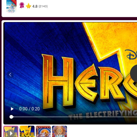
-40%
4.8
(2143)