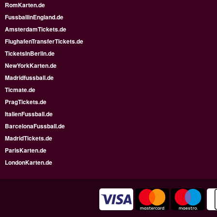
RomKarten.de
FussballinEngland.de
AmsterdamTickets.de
FlughafenTransferTickets.de
TicketsInBerlin.de
NewYorkKarten.de
Madridfussball.de
Ticmate.de
PragTickets.de
ItalienFussball.de
BarcelonaFussball.de
MadridTickets.de
ParisKarten.de
LondonKarten.de