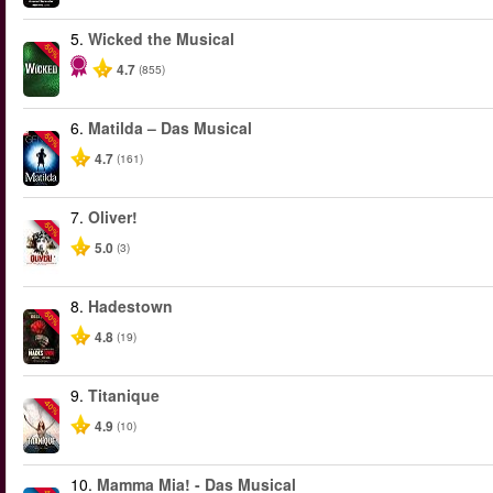
5.
Wicked the Musical
-50%
4.7
(855)
6.
Matilda – Das Musical
-50%
4.7
(161)
7.
Oliver!
-50%
5.0
(3)
8.
Hadestown
-50%
4.8
(19)
9.
Titanique
-40%
4.9
(10)
10.
Mamma Mia! - Das Musical