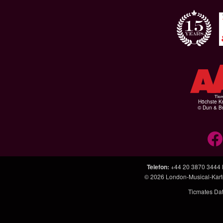
Höchste Kr
© Dun & Br
Telefon
:
+44 20 3870 3444
© 2026
London-Musical-Kar
Ticmates Da