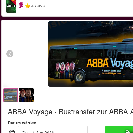
-50%
4.7
(855)
ABBA Voyage - Bustransfer zur ABBA 
Datum wählen
Su
Die, 11 Aug 2026