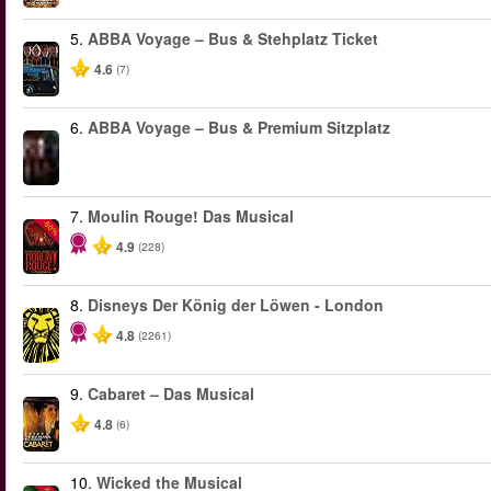
5.
ABBA Voyage – Bus & Stehplatz Ticket
4.6
(7)
6.
ABBA Voyage – Bus & Premium Sitzplatz
7.
Moulin Rouge! Das Musical
-50%
4.9
(228)
8.
Disneys Der König der Löwen - London
4.8
(2261)
9.
Cabaret – Das Musical
4.8
(6)
10.
Wicked the Musical