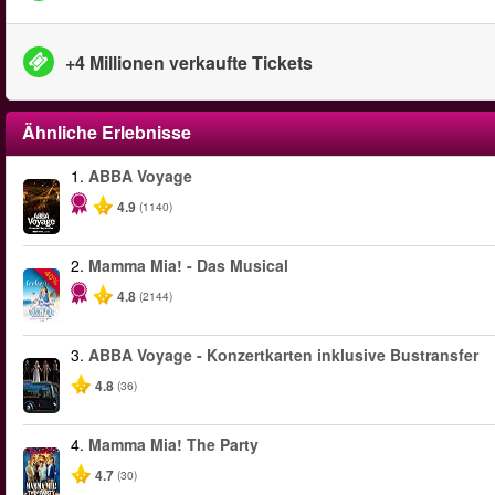
+4 Millionen verkaufte Tickets
Ähnliche Erlebnisse
1.
ABBA Voyage
4.9
(1140)
2.
Mamma Mia! - Das Musical
-40%
4.8
(2144)
3.
ABBA Voyage - Konzertkarten inklusive Bustransfer
4.8
(36)
4.
Mamma Mia! The Party
4.7
(30)