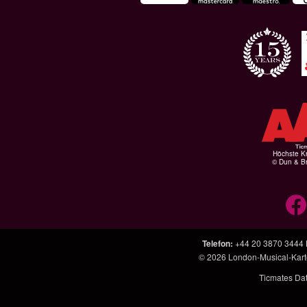
Höchste Kr
© Dun & Br
Telefon
:
+44 20 3870 3444
© 2026
London-Musical-Kar
Ticmates Da