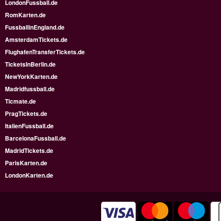
LondonFussball.de
RomKarten.de
FussballinEngland.de
AmsterdamTickets.de
FlughafenTransferTickets.de
TicketsInBerlin.de
NewYorkKarten.de
Madridfussball.de
Ticmate.de
PragTickets.de
ItalienFussball.de
BarcelonaFussball.de
MadridTickets.de
ParisKarten.de
LondonKarten.de