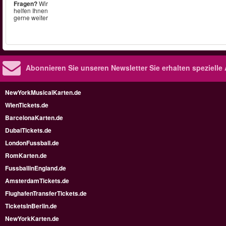
Fragen?
Wir
helfen Ihnen
gerne weiter
Abonnieren Sie unseren Newsletter
Sie erhalten speziell
NewYorkMusicalKarten.de
WienTickets.de
BarcelonaKarten.de
DubaiTickets.de
LondonFussball.de
RomKarten.de
FussballinEngland.de
AmsterdamTickets.de
FlughafenTransferTickets.de
TicketsInBerlin.de
NewYorkKarten.de