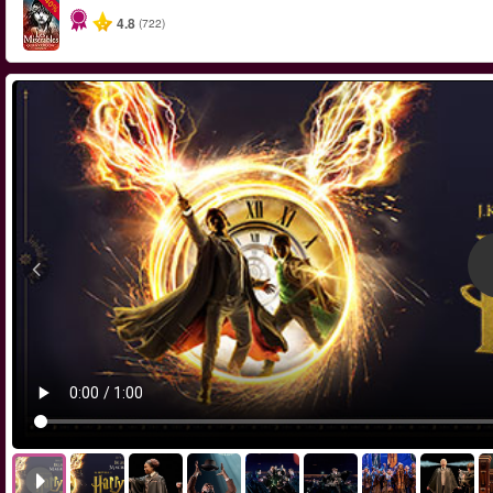
-40%
4.8
(722)