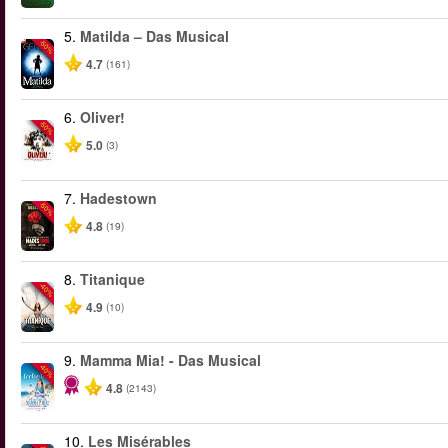
5.
Matilda – Das Musical
-50%
4.7
(161)
6.
Oliver!
-50%
5.0
(3)
7.
Hadestown
-50%
4.8
(19)
8.
Titanique
-40%
4.9
(10)
9.
Mamma Mia! - Das Musical
-40%
4.8
(2143)
10.
Les Misérables