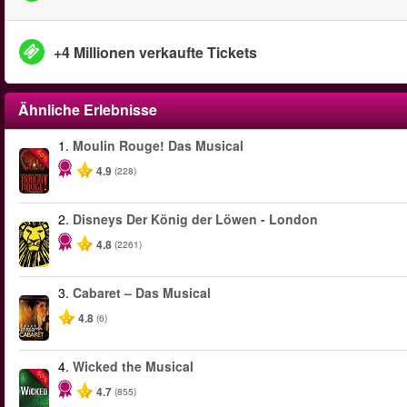
+4 Millionen verkaufte Tickets
Ähnliche Erlebnisse
1.
Moulin Rouge! Das Musical
-50%
4.9
(228)
2.
Disneys Der König der Löwen - London
4.8
(2261)
3.
Cabaret – Das Musical
4.8
(6)
4.
Wicked the Musical
-50%
4.7
(855)