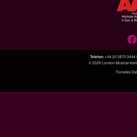
Höchste Kr
© Dun & Br
Telefon
:
+44 20 3870 3444
© 2026
London-Musical-Kar
Ticmates Da