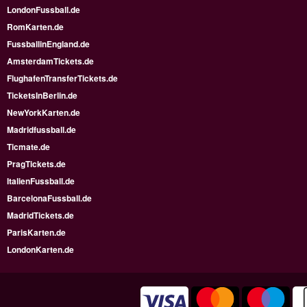
LondonFussball.de
RomKarten.de
FussballinEngland.de
AmsterdamTickets.de
FlughafenTransferTickets.de
TicketsInBerlin.de
NewYorkKarten.de
Madridfussball.de
Ticmate.de
PragTickets.de
ItalienFussball.de
BarcelonaFussball.de
MadridTickets.de
ParisKarten.de
LondonKarten.de