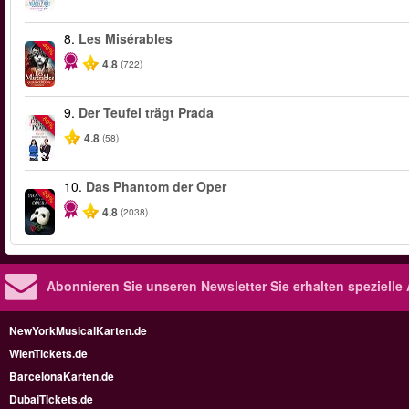
8.
Les Misérables
-40%
4.8
(722)
9.
Der Teufel trägt Prada
-50%
4.8
(58)
10.
Das Phantom der Oper
-20%
4.8
(2038)
Abonnieren Sie unseren Newsletter
Sie erhalten speziell
NewYorkMusicalKarten.de
WienTickets.de
BarcelonaKarten.de
DubaiTickets.de