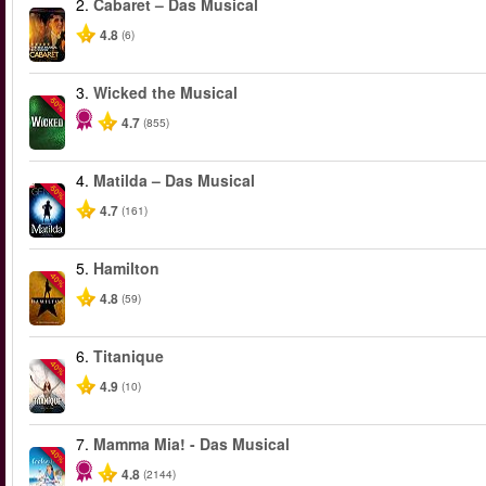
2.
Cabaret – Das Musical
4.8
(6)
3.
Wicked the Musical
-50%
4.7
(855)
4.
Matilda – Das Musical
-50%
4.7
(161)
5.
Hamilton
-40%
4.8
(59)
6.
Titanique
-40%
4.9
(10)
7.
Mamma Mia! - Das Musical
-40%
4.8
(2144)