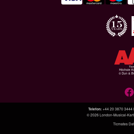
Höchste Kr
© Dun & Br
Telefon
:
+44 20 3870 3444
© 2026
London-Musical-Kar
Ticmates Da