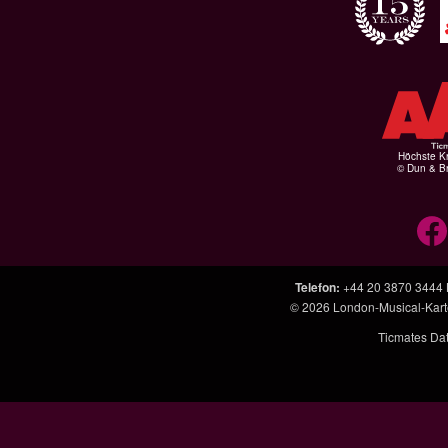
Höchste Kr
© Dun & Br
Telefon
:
+44 20 3870 3444
© 2026
London-Musical-Kar
Ticmates Da