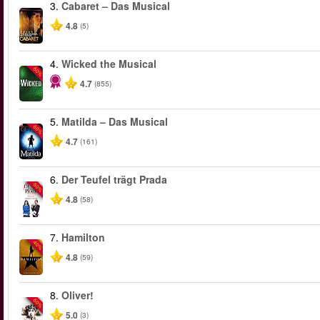
3.
Cabaret – Das Musical
4.8
(5)
4.
Wicked the Musical
-50%
4.7
(855)
5.
Matilda – Das Musical
-50%
4.7
(161)
6.
Der Teufel trägt Prada
-50%
4.8
(58)
7.
Hamilton
-40%
4.8
(59)
8.
Oliver!
-50%
5.0
(3)