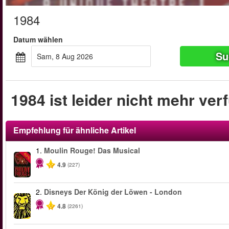
1984
Datum wählen
Su
Sam, 8 Aug 2026
1984 ist leider nicht mehr ver
Empfehlung für ähnliche Artikel
1.
Moulin Rouge! Das Musical
-50%
4.9
(227)
2.
Disneys Der König der Löwen - London
4.8
(2261)