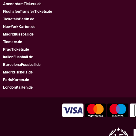
AmsterdamTickets.de
FlughafenTransferTickets.de
TicketsInBerlin.de
NewYorkKarten.de
Madridfussball.de
Ticmate.de
PragTickets.de
ItalienFussball.de
BarcelonaFussball.de
MadridTickets.de
ParisKarten.de
LondonKarten.de