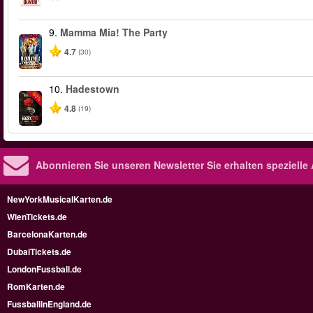
9.
Mamma Mia! The Party
4.7
(30)
10.
Hadestown
-50%
4.8
(19)
Abonnieren Sie unseren Newsletter
Sie erhalten speziell
NewYorkMusicalKarten.de
WienTickets.de
BarcelonaKarten.de
DubaiTickets.de
LondonFussball.de
RomKarten.de
FussballinEngland.de